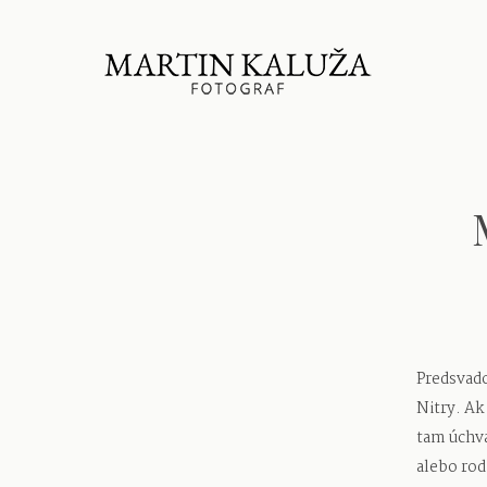
Predsvado
Nitry. Ak
tam úchva
alebo rod