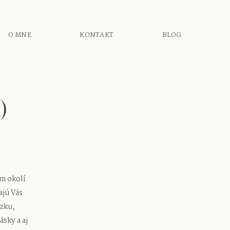
O MNE
KONTAKT
BLOG
)
om okolí
ajú Vás
dzku,
ásky a aj