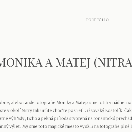
PORTFÓLIO
MONIKA A MATEJ (NITRA
bné, alebo rande fotografie Moniky a Mateja sme fotili v nádhern
 ste v okolí Nitry tak určite choďte pozrieť Drážovský Kostolík. Čak
tné výhľady, ticho a pekná príroda stvorená na ronantickú prechá
inný výlet. My sme toto magické miesto využili na fotografie plné l